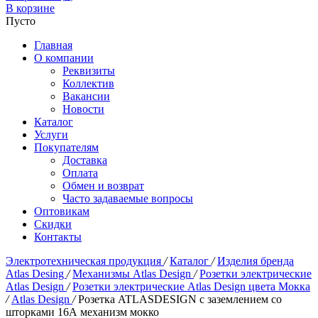
В корзине
Пусто
Главная
О компании
Реквизиты
Коллектив
Вакансии
Новости
Каталог
Услуги
Покупателям
Доставка
Оплата
Обмен и возврат
Часто задаваемые вопросы
Оптовикам
Скидки
Контакты
Электротехническая продукция
/
Каталог
/
Изделия бренда
Atlas Desing
/
Механизмы Atlas Design
/
Розетки электрические
Atlas Design
/
Розетки электрические Atlas Design цвета Мокка
/
Atlas Design
/
Розетка ATLASDESIGN с заземлением со
шторками 16А механизм мокко