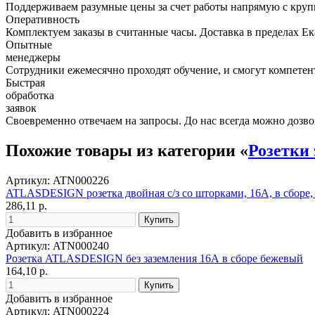
Поддерживаем разумные цены за счет работы напрямую с кру
Оперативность
Комплектуем заказы в считанные часы. Доставка в пределах Е
Опытные
менеджеры
Сотрудники ежемесячно проходят обучение, и смогут компетент
Быстрая
обработка
заявок
Своевременно отвечаем на запросы. До нас всегда можно дозво
Похожие товары из категории «
Розетки 
Артикул: ATN000226
ATLASDESIGN розетка двойная с/з со шторками, 16А, в сборе,
286,11 р.
Добавить в избранное
Артикул: ATN000240
Розетка ATLASDESIGN без заземления 16А в сборе бежевый
164,10 р.
Добавить в избранное
Артикул: ATN000224