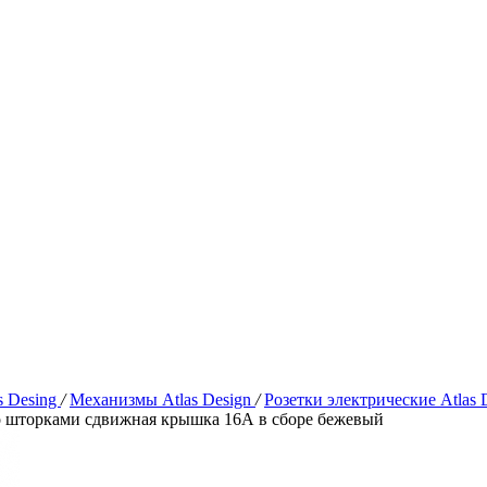
s Desing
/
Механизмы Atlas Design
/
Розетки электрические Atlas 
 шторками сдвижная крышка 16А в сборе бежевый