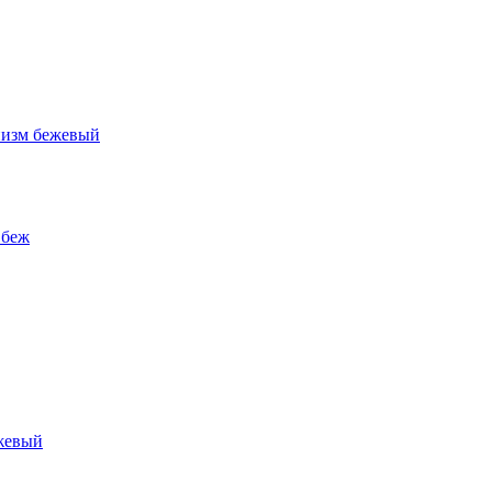
низм бежевый
 беж
жевый