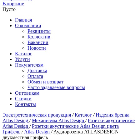
В корзине
Пусто
Главная
О компании
Реквизиты
Коллектив
Вакансии
Новости
Каталог
Услуги
Покупателям
Доставка
Оплата
Обмен и возврат
Часто задаваемые вопросы
Оптовикам
Скидки
Контакты
Электротехническая продукция
/
Каталог
/
Изделия бренда
Atlas Desing
/
Механизмы Atlas Design
/
Розетки акустические
Atlas Design
/
Розетки акустические Atlas Design цвета
Грифель
/
Atlas Design
/
Аудиорозетка ATLASDESIGN
двухместная грифель