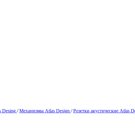
s Desing
/
Механизмы Atlas Design
/
Розетки акустические Atlas D