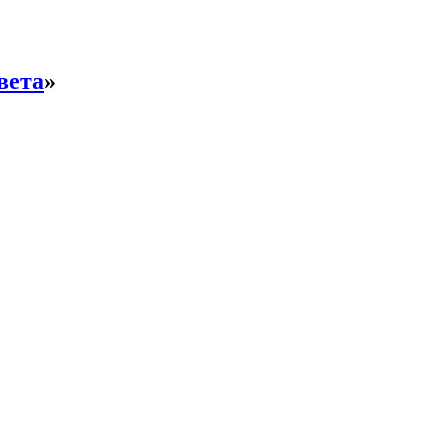
вета
»