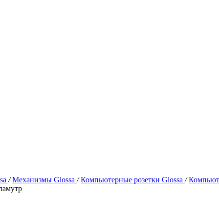
ssa
/
Механизмы Glossa
/
Компьютерные розетки Glossa
/
Компьют
рламутр