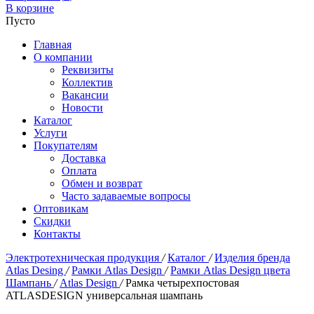
В корзине
Пусто
Главная
О компании
Реквизиты
Коллектив
Вакансии
Новости
Каталог
Услуги
Покупателям
Доставка
Оплата
Обмен и возврат
Часто задаваемые вопросы
Оптовикам
Скидки
Контакты
Электротехническая продукция
/
Каталог
/
Изделия бренда
Atlas Desing
/
Рамки Atlas Design
/
Рамки Atlas Design цвета
Шампань
/
Atlas Design
/
Рамка четырехпостовая
ATLASDESIGN универсальная шампань