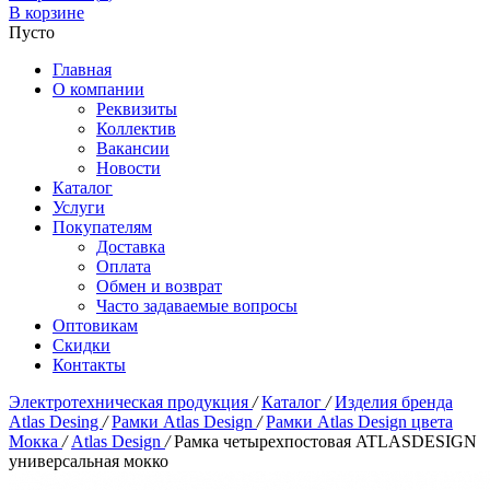
В корзине
Пусто
Главная
О компании
Реквизиты
Коллектив
Вакансии
Новости
Каталог
Услуги
Покупателям
Доставка
Оплата
Обмен и возврат
Часто задаваемые вопросы
Оптовикам
Скидки
Контакты
Электротехническая продукция
/
Каталог
/
Изделия бренда
Atlas Desing
/
Рамки Atlas Design
/
Рамки Atlas Design цвета
Мокка
/
Atlas Design
/
Рамка четырехпостовая ATLASDESIGN
универсальная мокко