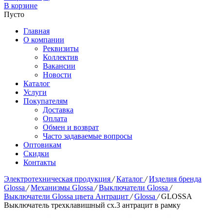
В корзине
Пусто
Главная
О компании
Реквизиты
Коллектив
Вакансии
Новости
Каталог
Услуги
Покупателям
Доставка
Оплата
Обмен и возврат
Часто задаваемые вопросы
Оптовикам
Скидки
Контакты
Электротехническая продукция
/
Каталог
/
Изделия бренда
Glossa
/
Механизмы Glossa
/
Выключатели Glossa
/
Выключатели Glossa цвета Антрацит
/
Glossa
/
GLOSSA
Выключатель трехклавишный сх.3 антрацит в рамку