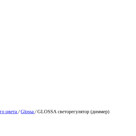
ого цвета
/
Glossa
/
GLOSSA светорегулятор (диммер)