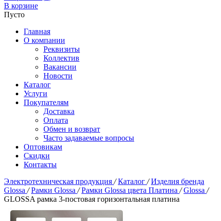
В корзине
Пусто
Главная
О компании
Реквизиты
Коллектив
Вакансии
Новости
Каталог
Услуги
Покупателям
Доставка
Оплата
Обмен и возврат
Часто задаваемые вопросы
Оптовикам
Скидки
Контакты
Электротехническая продукция
/
Каталог
/
Изделия бренда
Glossa
/
Рамки Glossa
/
Рамки Glossa цвета Платина
/
Glossa
/
GLOSSA рамка 3-постовая горизонтальная платина