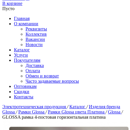
В корзине
Пусто
Главная
О компании
Реквизиты
Коллектив
Вакансии
Новости
Каталог
Услуги
Покупателям
Доставка
Оплата
Обмен и возврат
Часто задаваемые вопросы
Оптовикам
Скидки
Контакты
Электротехническая продукция
/
Каталог
/
Изделия бренда
Glossa
/
Рамки Glossa
/
Рамки Glossa цвета Платина
/
Glossa
/
GLOSSA рамка 4-постовая горизонтальная платина