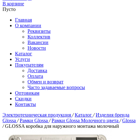
В корзине
Пусто
Главная
О компании
Реквизиты
Коллектив
Вакансии
Новости
Каталог
Услуги
Покупателям
Доставка
Оплата
Обмен и возврат
Часто задаваемые вопросы
Оптовикам
Скидки
Контакты
Электротехническая продукция
/
Каталог
/
Изделия бренда
Glossa
/
Рамки Glossa
/
Рамки Glossa Молочного цвета
/
Glossa
/
GLOSSA коробка для наружного монтажа молочный