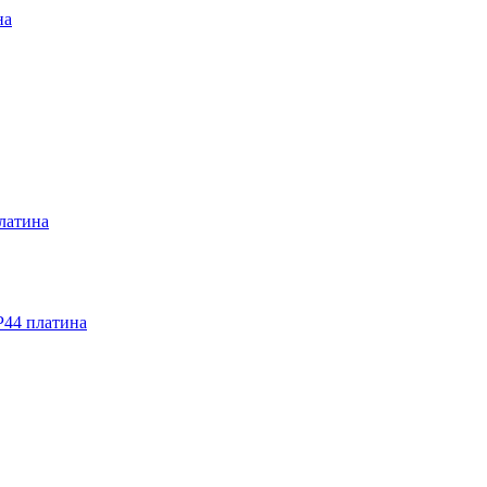
на
латина
P44 платина