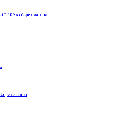
50°C10Aв сборе платина
а
сборе платина