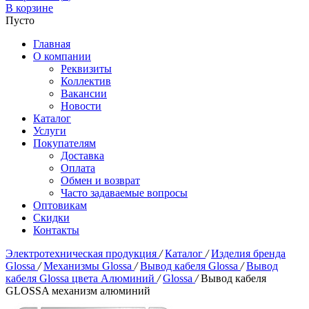
В корзине
Пусто
Главная
О компании
Реквизиты
Коллектив
Вакансии
Новости
Каталог
Услуги
Покупателям
Доставка
Оплата
Обмен и возврат
Часто задаваемые вопросы
Оптовикам
Скидки
Контакты
Электротехническая продукция
/
Каталог
/
Изделия бренда
Glossa
/
Механизмы Glossa
/
Вывод кабеля Glossa
/
Вывод
кабеля Glossa цвета Алюминий
/
Glossa
/
Вывод кабеля
GLOSSA механизм алюминий