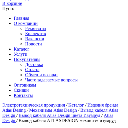
В корзине
Пусто
Главная
О компании
Реквизиты
Коллектив
Вакансии
Новости
Каталог
Услуги
Покупателям
Доставка
Оплата
Обмен и возврат
Часто задаваемые вопросы
Оптовикам
Скидки
Контакты
Электротехническая продукция
/
Каталог
/
Изделия бренда
Atlas Desing
/
Механизмы Atlas Design
/
Вывод кабеля Atlas
Design
/
Вывод кабеля Atlas Design цвета Изумруд
/
Atlas
Design
/
Вывод кабеля ATLASDESIGN механизм изумруд