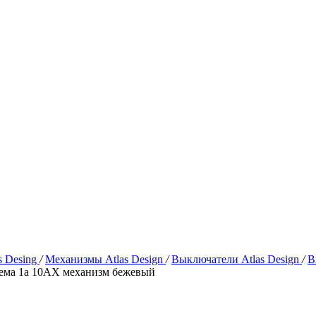
s Desing
/
Механизмы Atlas Design
/
Выключатели Atlas Design
/
В
ма 1а 10АХ механизм бежевый