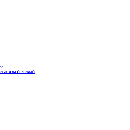
а 1
еханизм бежевый