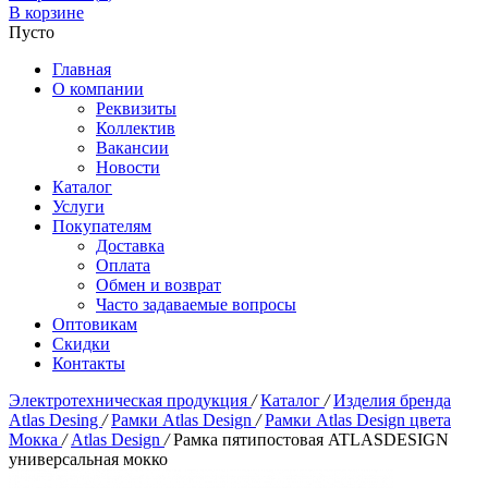
В корзине
Пусто
Главная
О компании
Реквизиты
Коллектив
Вакансии
Новости
Каталог
Услуги
Покупателям
Доставка
Оплата
Обмен и возврат
Часто задаваемые вопросы
Оптовикам
Скидки
Контакты
Электротехническая продукция
/
Каталог
/
Изделия бренда
Atlas Desing
/
Рамки Atlas Design
/
Рамки Atlas Design цвета
Мокка
/
Atlas Design
/
Рамка пятипостовая ATLASDESIGN
универсальная мокко