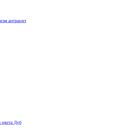
низм антрацит
a цвета Дуб