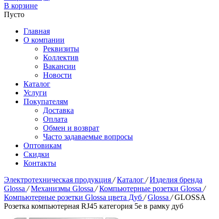
В корзине
Пусто
Главная
О компании
Реквизиты
Коллектив
Вакансии
Новости
Каталог
Услуги
Покупателям
Доставка
Оплата
Обмен и возврат
Часто задаваемые вопросы
Оптовикам
Скидки
Контакты
Электротехническая продукция
/
Каталог
/
Изделия бренда
Glossa
/
Механизмы Glossa
/
Компьютерные розетки Glossa
/
Компьютерные розетки Glossa цвета Дуб
/
Glossa
/
GLOSSA
Розетка компьютерная RJ45 категория 5е в рамку дуб