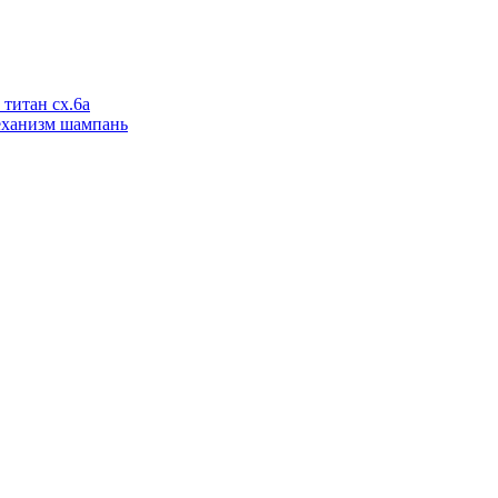
титан сх.6а
еханизм шампань