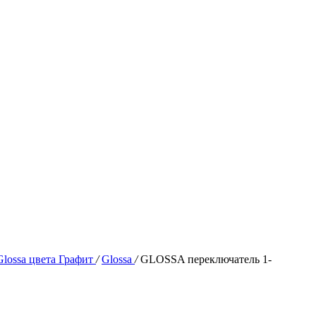
lossa цвета Графит
/
Glossa
/
GLOSSA переключатель 1-