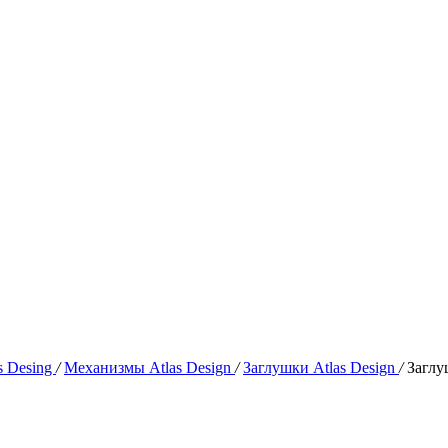
s Desing
/
Механизмы Atlas Design
/
Заглушки Atlas Design
/
Заглу