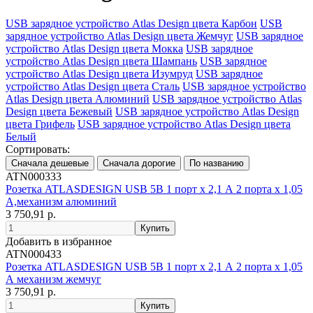
USB зарядное устройство Atlas Design цвета Карбон
USB
зарядное устройство Atlas Design цвета Жемчуг
USB зарядное
устройство Atlas Design цвета Мокка
USB зарядное
устройство Atlas Design цвета Шампань
USB зарядное
устройство Atlas Design цвета Изумруд
USB зарядное
устройство Atlas Design цвета Сталь
USB зарядное устройство
Atlas Design цвета Алюминий
USB зарядное устройство Atlas
Design цвета Бежевый
USB зарядное устройство Atlas Design
цвета Грифель
USB зарядное устройство Atlas Design цвета
Белый
Сортировать:
ATN000333
Розетка ATLASDESIGN USB 5В 1 порт x 2,1 А 2 порта х 1,05
А,механизм алюминий
3 750,91 р.
Добавить в избранное
ATN000433
Розетка ATLASDESIGN USB 5В 1 порт x 2,1 А 2 порта х 1,05
А механизм жемчуг
3 750,91 р.