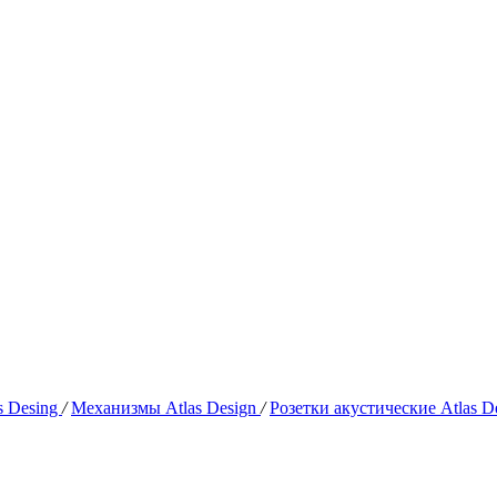
s Desing
/
Механизмы Atlas Design
/
Розетки акустические Atlas D