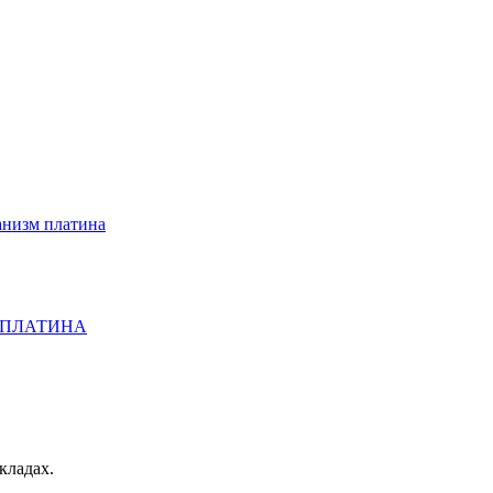
анизм платина
Е, ПЛАТИНА
кладах.