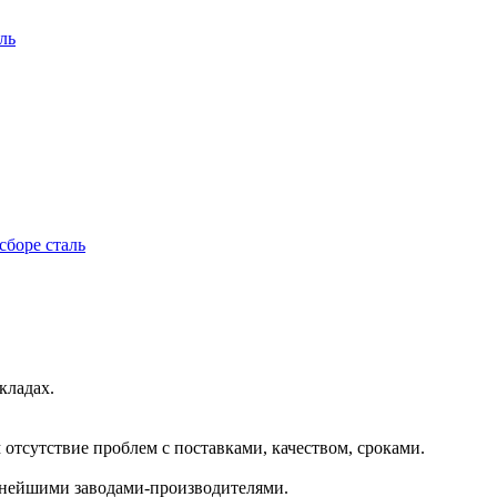
ль
боре сталь
кладах.
отсутствие проблем с поставками, качеством, сроками.
пнейшими заводами-производителями.